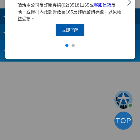
請洽本公司反詐騙專線(02)35181165或
客服信箱
反
映，或撥打內政部警政署165反詐騙諮詢專線，以免權
+
集團成員
益受損。
+
立即了解
重要須知
電子信箱：
webmaster@yuanta.com
客戶服務專線：(02)2718-5886
TOP