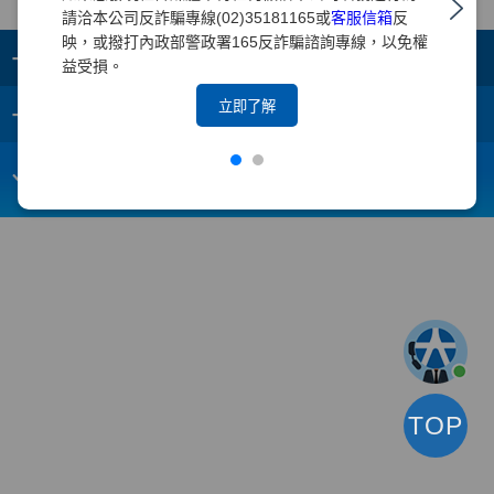
請洽本公司反詐騙專線(02)35181165或
客服信箱
反
映，或撥打內政部警政署165反詐騙諮詢專線，以免權
+
集團成員
益受損。
+
立即了解
重要須知
電子信箱：
webmaster@yuanta.com
客戶服務專線：(02)2718-5886
TOP