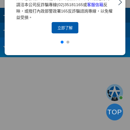
請洽本公司反詐騙專線(02)35181165或
客服信箱
反
映，或撥打內政部警政署165反詐騙諮詢專線，以免權
+
集團成員
益受損。
+
立即了解
重要須知
電子信箱：
webmaster@yuanta.com
客戶服務專線：(02)2718-5886
TOP