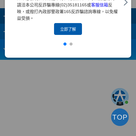
請洽本公司反詐騙專線(02)35181165或
客服信箱
反
映，或撥打內政部警政署165反詐騙諮詢專線，以免權
+
集團成員
益受損。
+
立即了解
重要須知
電子信箱：
webmaster@yuanta.com
客戶服務專線：(02)2718-5886
TOP