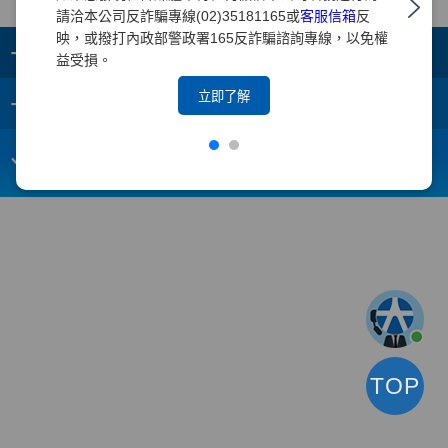
請洽本公司反詐騙專線(02)35181165或
客服信箱
反
映，或撥打內政部警政署165反詐騙諮詢專線，以免權
+
集團成員
益受損。
+
立即了解
重要須知
電子信箱：
webmaster@yuanta.com
客戶服務專線：(02)2718-5886
TOP