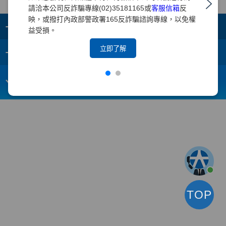
請洽本公司反詐騙專線(02)35181165或
客服信箱
反
映，或撥打內政部警政署165反詐騙諮詢專線，以免權
+
集團成員
益受損。
+
立即了解
重要須知
電子信箱：
webmaster@yuanta.com
客戶服務專線：(02)2718-5886
TOP