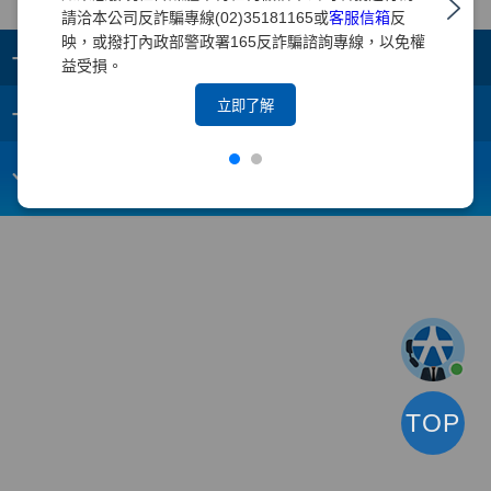
請洽本公司反詐騙專線(02)35181165或
客服信箱
反
映，或撥打內政部警政署165反詐騙諮詢專線，以免權
+
集團成員
益受損。
+
立即了解
重要須知
電子信箱：
webmaster@yuanta.com
客戶服務專線：(02)2718-5886
TOP