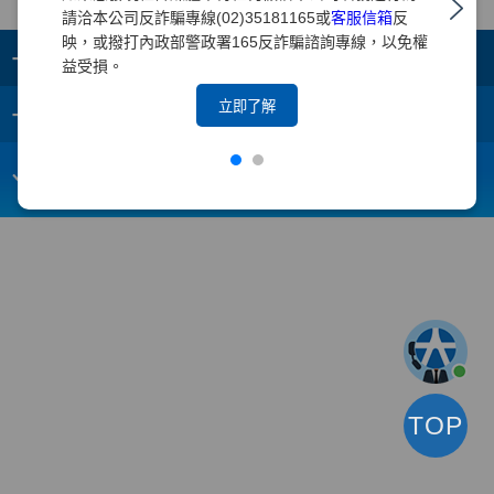
請洽本公司反詐騙專線(02)35181165或
客服信箱
反
映，或撥打內政部警政署165反詐騙諮詢專線，以免權
+
集團成員
益受損。
+
立即了解
重要須知
電子信箱：
webmaster@yuanta.com
客戶服務專線：(02)2718-5886
TOP