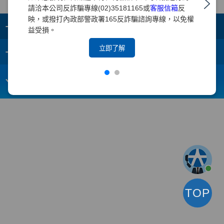
請洽本公司反詐騙專線(02)35181165或
客服信箱
反
映，或撥打內政部警政署165反詐騙諮詢專線，以免權
+
集團成員
益受損。
+
立即了解
重要須知
電子信箱：
webmaster@yuanta.com
客戶服務專線：(02)2718-5886
TOP