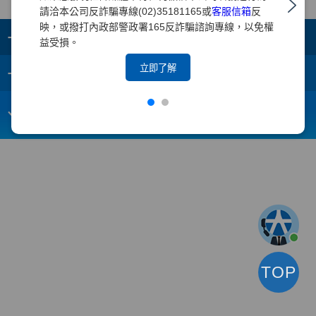
請洽本公司反詐騙專線(02)35181165或
客服信箱
反
映，或撥打內政部警政署165反詐騙諮詢專線，以免權
+
集團成員
益受損。
+
立即了解
重要須知
電子信箱：
webmaster@yuanta.com
客戶服務專線：(02)2718-5886
TOP