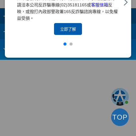
請洽本公司反詐騙專線(02)35181165或
客服信箱
反
映，或撥打內政部警政署165反詐騙諮詢專線，以免權
+
集團成員
益受損。
+
立即了解
重要須知
電子信箱：
webmaster@yuanta.com
客戶服務專線：(02)2718-5886
TOP