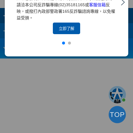
請洽本公司反詐騙專線(02)35181165或
客服信箱
反
映，或撥打內政部警政署165反詐騙諮詢專線，以免權
+
集團成員
益受損。
+
立即了解
重要須知
電子信箱：
webmaster@yuanta.com
客戶服務專線：(02)2718-5886
TOP