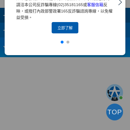
請洽本公司反詐騙專線(02)35181165或
客服信箱
反
映，或撥打內政部警政署165反詐騙諮詢專線，以免權
+
集團成員
益受損。
+
立即了解
重要須知
電子信箱：
webmaster@yuanta.com
客戶服務專線：(02)2718-5886
TOP