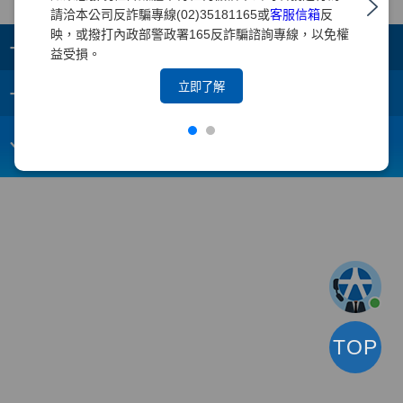
請洽本公司反詐騙專線(02)35181165或
客服信箱
反
映，或撥打內政部警政署165反詐騙諮詢專線，以免權
+
集團成員
益受損。
+
立即了解
重要須知
電子信箱：
webmaster@yuanta.com
客戶服務專線：(02)2718-5886
TOP