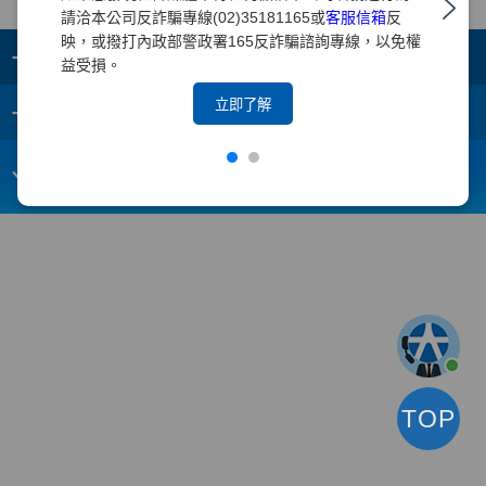
請洽本公司反詐騙專線(02)35181165或
客服信箱
反
映，或撥打內政部警政署165反詐騙諮詢專線，以免權
+
集團成員
益受損。
+
立即了解
重要須知
電子信箱：
webmaster@yuanta.com
客戶服務專線：(02)2718-5886
TOP