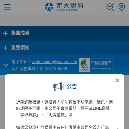
+
集團成員
+
重要須知
電子信箱：
webmaster@yuanta.com
客戶服務專線：(02)2718-5886
×
公告
近期詐騙猖獗，請投資人切勿輕信不明來電、簡訊、連
結或陌生群組。本公司不會以電話、簡訊或LINE邀請
「領取飆股」、「明牌體驗」等。
如果您發現社群媒體中有任何假借本公司名義之行為，