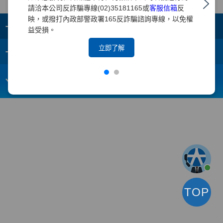
請洽本公司反詐騙專線(02)35181165或
客服信箱
反
映，或撥打內政部警政署165反詐騙諮詢專線，以免權
+
集團成員
益受損。
+
立即了解
重要須知
電子信箱：
webmaster@yuanta.com
客戶服務專線：(02)2718-5886
TOP