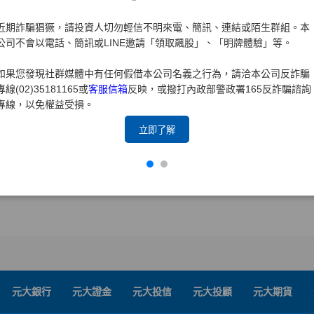
近期詐騙猖獗，請投資人切勿輕信不明來電、簡訊、連結或陌生群組。本
公司不會以電話、簡訊或LINE邀請「領取飆股」、「明牌體驗」等。
如果您發現社群媒體中有任何假借本公司名義之行為，請洽本公司反詐騙
專線(02)35181165或
客服信箱
反映，或撥打內政部警政署165反詐騙諮詢
專線，以免權益受損。
立即了解
元大銀行
元大證金
元大投信
元大投顧
元大期貨