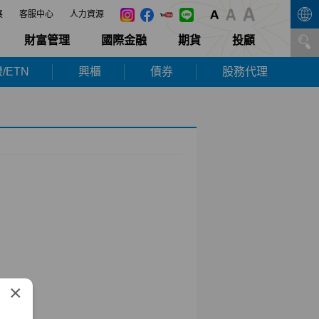
展
客服中心
人力資源
財富管理
國際金融
期貨
投顧
/ETN
興櫃
債券
股務代理
×