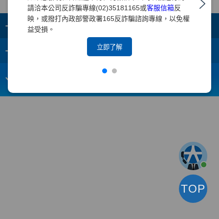
請洽本公司反詐騙專線(02)35181165或
客服信箱
反
映，或撥打內政部警政署165反詐騙諮詢專線，以免權
+
集團成員
益受損。
+
立即了解
重要須知
電子信箱：
webmaster@yuanta.com
客戶服務專線：(02)2718-5886
TOP