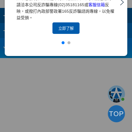
請洽本公司反詐騙專線(02)35181165或
客服信箱
反
映，或撥打內政部警政署165反詐騙諮詢專線，以免權
+
集團成員
益受損。
+
立即了解
重要須知
電子信箱：
webmaster@yuanta.com
客戶服務專線：(02)2718-5886
TOP