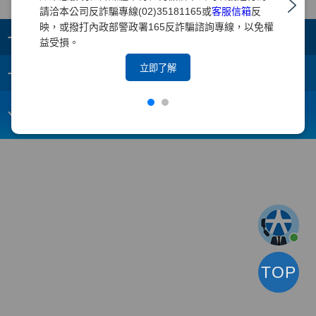
請洽本公司反詐騙專線(02)35181165或
客服信箱
反
映，或撥打內政部警政署165反詐騙諮詢專線，以免權
+
集團成員
益受損。
+
立即了解
重要須知
電子信箱：
webmaster@yuanta.com
客戶服務專線：(02)2718-5886
TOP