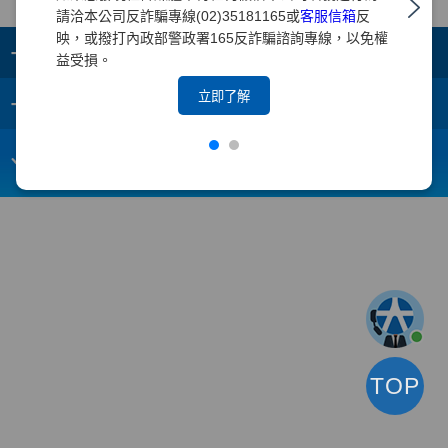
請洽本公司反詐騙專線(02)35181165或
客服信箱
反
映，或撥打內政部警政署165反詐騙諮詢專線，以免權
+
集團成員
益受損。
+
立即了解
重要須知
電子信箱：
webmaster@yuanta.com
客戶服務專線：(02)2718-5886
TOP