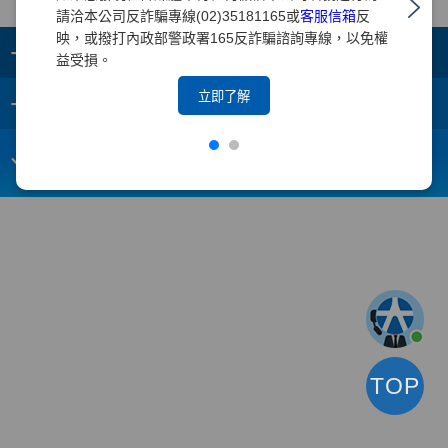
請洽本公司反詐騙專線(02)35181165或
客服信箱
反
映，或撥打內政部警政署165反詐騙諮詢專線，以免權
+
集團成員
益受損。
+
立即了解
重要須知
電子信箱：
webmaster@yuanta.com
客戶服務專線：(02)2718-5886
TOP