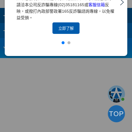
請洽本公司反詐騙專線(02)35181165或
客服信箱
反
映，或撥打內政部警政署165反詐騙諮詢專線，以免權
+
集團成員
益受損。
+
立即了解
重要須知
電子信箱：
webmaster@yuanta.com
客戶服務專線：(02)2718-5886
TOP