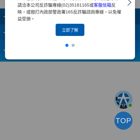
請洽本公司反詐騙專線(02)35181165或
客服信箱
反
映，或撥打內政部警政署165反詐騙諮詢專線，以免權
+
集團成員
益受損。
+
立即了解
重要須知
電子信箱：
webmaster@yuanta.com
客戶服務專線：(02)2718-5886
TOP