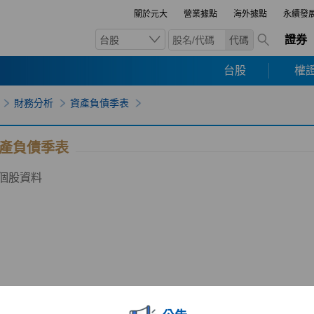
關於元大
營業據點
海外據點
永續發
證券
台股
代碼
台股
權證
財務分析
資產負債季表
產負債季表
個股資料