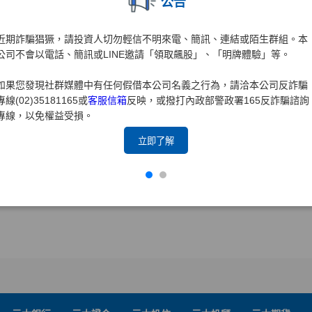
公告
近期詐騙猖獗，請投資人切勿輕信不明來電、簡訊、連結或陌生群組。本
公司不會以電話、簡訊或LINE邀請「領取飆股」、「明牌體驗」等。
如果您發現社群媒體中有任何假借本公司名義之行為，請洽本公司反詐騙
專線(02)35181165或
客服信箱
反映，或撥打內政部警政署165反詐騙諮詢
專線，以免權益受損。
立即了解