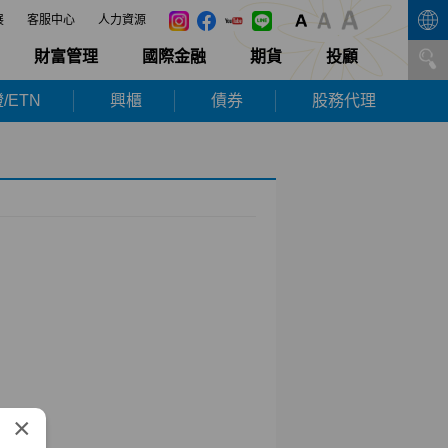
展
客服中心
人力資源
財富管理
國際金融
期貨
投顧
/ETN
興櫃
債券
股務代理
×