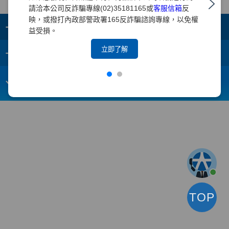
請洽本公司反詐騙專線(02)35181165或
客服信箱
反
映，或撥打內政部警政署165反詐騙諮詢專線，以免權
+
集團成員
益受損。
+
立即了解
重要須知
電子信箱：
webmaster@yuanta.com
客戶服務專線：(02)2718-5886
TOP