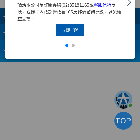
請洽本公司反詐騙專線(02)35181165或
客服信箱
反
映，或撥打內政部警政署165反詐騙諮詢專線，以免權
+
集團成員
益受損。
+
立即了解
重要須知
電子信箱：
webmaster@yuanta.com
客戶服務專線：(02)2718-5886
TOP