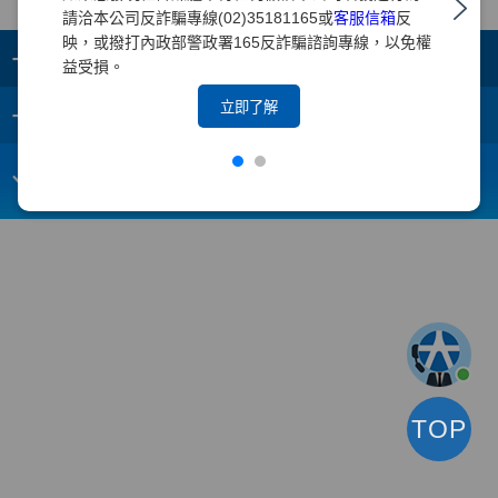
請洽本公司反詐騙專線(02)35181165或
客服信箱
反
映，或撥打內政部警政署165反詐騙諮詢專線，以免權
+
集團成員
益受損。
+
立即了解
重要須知
電子信箱：
webmaster@yuanta.com
客戶服務專線：(02)2718-5886
TOP