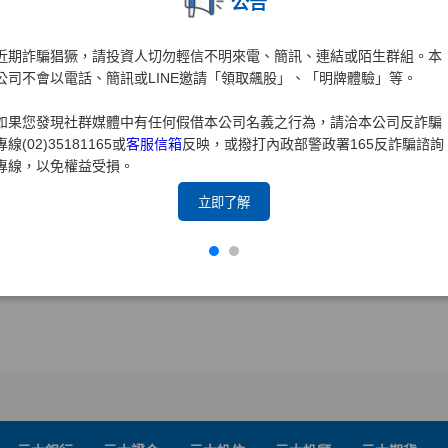
公告
近期詐騙猖獗，請投資人切勿輕信不明來電、簡訊、連結或陌生群組。本
公司不會以電話、簡訊或LINE邀請「領取飆股」、「明牌體驗」等。
如果您發現社群媒體中有任何假借本公司名義之行為，請洽本公司反詐騙
專線(02)35181165或
客服信箱
反映，或撥打內政部警政署165反詐騙諮詢
專線，以免權益受損。
立即了解