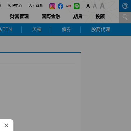
展
客服中心
人力資源
財富管理
國際金融
期貨
投顧
/ETN
興櫃
債券
股務代理
×