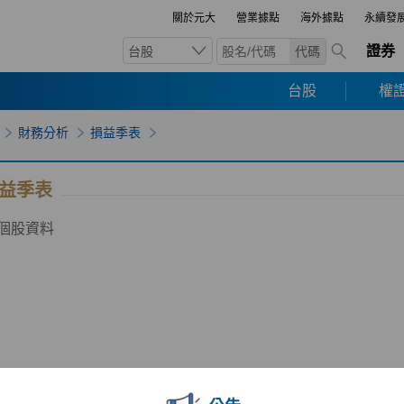
關於元大
營業據點
海外據點
永續發
證券
台股
代碼
台股
權證
財務分析
損益季表
益季表
個股資料