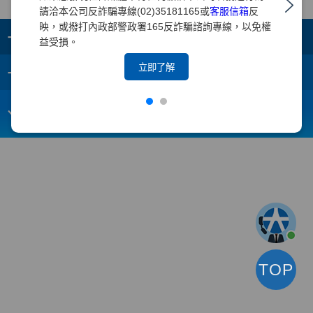
請洽本公司反詐騙專線(02)35181165或
客服信箱
反
映，或撥打內政部警政署165反詐騙諮詢專線，以免權
+
集團成員
益受損。
+
立即了解
重要須知
電子信箱：
webmaster@yuanta.com
客戶服務專線：(02)2718-5886
TOP