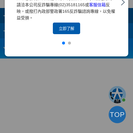
請洽本公司反詐騙專線(02)35181165或
客服信箱
反
映，或撥打內政部警政署165反詐騙諮詢專線，以免權
+
集團成員
益受損。
+
立即了解
重要須知
電子信箱：
webmaster@yuanta.com
客戶服務專線：(02)2718-5886
TOP