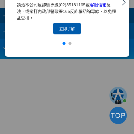
請洽本公司反詐騙專線(02)35181165或
客服信箱
反
映，或撥打內政部警政署165反詐騙諮詢專線，以免權
+
集團成員
益受損。
+
立即了解
重要須知
電子信箱：
webmaster@yuanta.com
客戶服務專線：(02)2718-5886
TOP