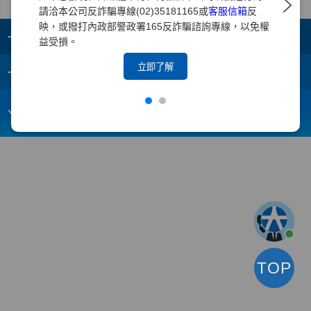
請洽本公司反詐騙專線(02)35181165或
客服信箱
反
映，或撥打內政部警政署165反詐騙諮詢專線，以免權
+
集團成員
益受損。
+
立即了解
重要須知
電子信箱：
webmaster@yuanta.com
客戶服務專線：(02)2718-5886
TOP