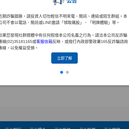
公告
近期詐騙猖獗，請投資人切勿輕信不明來電、簡訊、連結或陌生群組。本
公司不會以電話、簡訊或LINE邀請「領取飆股」、「明牌體驗」等。
如果您發現社群媒體中有任何假借本公司名義之行為，請洽本公司反詐騙
專線(02)35181165或
客服信箱
反映，或撥打內政部警政署165反詐騙諮詢
專線，以免權益受損。
立即了解