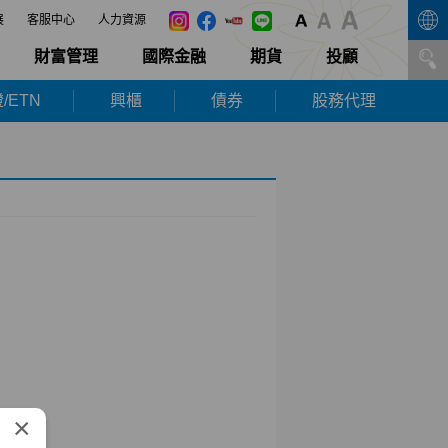
展
客服中心
人力資源
財富管理
國際金融
期貨
投顧
/ETN
興櫃
債券
股務代理
×