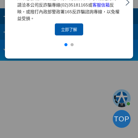
請洽本公司反詐騙專線(02)35181165或
客服信箱
反
映，或撥打內政部警政署165反詐騙諮詢專線，以免權
+
集團成員
益受損。
+
立即了解
重要須知
電子信箱：
webmaster@yuanta.com
客戶服務專線：(02)2718-5886
TOP