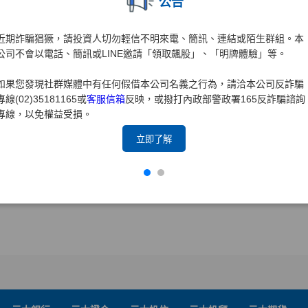
公告
近期詐騙猖獗，請投資人切勿輕信不明來電、簡訊、連結或陌生群組。本
公司不會以電話、簡訊或LINE邀請「領取飆股」、「明牌體驗」等。
如果您發現社群媒體中有任何假借本公司名義之行為，請洽本公司反詐騙
專線(02)35181165或
客服信箱
反映，或撥打內政部警政署165反詐騙諮詢
專線，以免權益受損。
立即了解