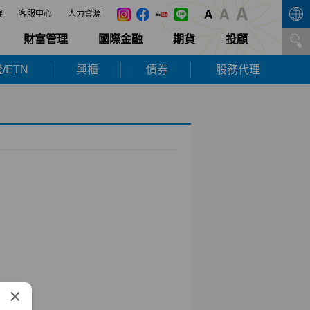
展
客服中心
人力資源
財富管理
國際金融
期貨
投顧
/ETN
興櫃
債券
股務代理
×