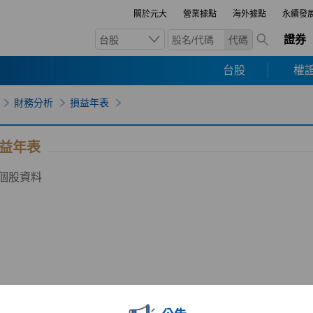
關於元大
營業據點
海外據點
永續發
證券
台股
代碼
台股
權證
財務分析
損益年表
益年表
個股資料