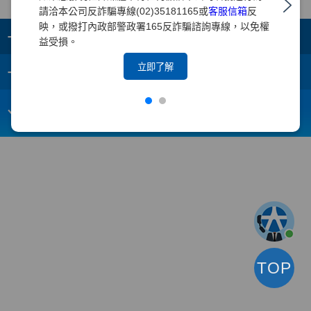
請洽本公司反詐騙專線(02)35181165或
客服信箱
反
映，或撥打內政部警政署165反詐騙諮詢專線，以免權
+
集團成員
益受損。
+
立即了解
重要須知
電子信箱：
webmaster@yuanta.com
客戶服務專線：(02)2718-5886
TOP