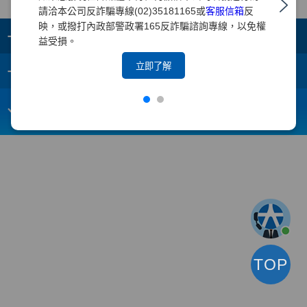
請洽本公司反詐騙專線(02)35181165或
客服信箱
反
映，或撥打內政部警政署165反詐騙諮詢專線，以免權
+
集團成員
益受損。
+
立即了解
重要須知
電子信箱：
webmaster@yuanta.com
客戶服務專線：(02)2718-5886
TOP