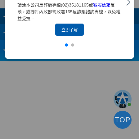
請洽本公司反詐騙專線(02)35181165或
客服信箱
反
映，或撥打內政部警政署165反詐騙諮詢專線，以免權
+
集團成員
益受損。
+
立即了解
重要須知
電子信箱：
webmaster@yuanta.com
客戶服務專線：(02)2718-5886
TOP