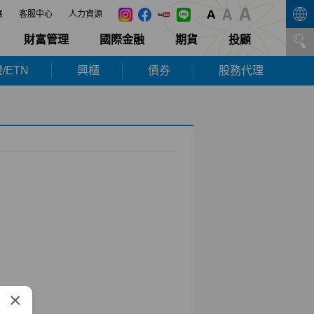
展
客服中心
人力資源
財富管理
國際金融
期貨
投顧
/ETN
興櫃
債券
股務代理
×