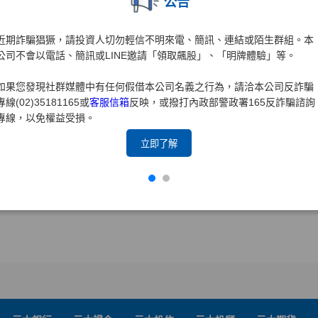
公告
近期詐騙猖獗，請投資人切勿輕信不明來電、簡訊、連結或陌生群組。本
公司不會以電話、簡訊或LINE邀請「領取飆股」、「明牌體驗」等。
如果您發現社群媒體中有任何假借本公司名義之行為，請洽本公司反詐騙
專線(02)35181165或
客服信箱
反映，或撥打內政部警政署165反詐騙諮詢
專線，以免權益受損。
立即了解