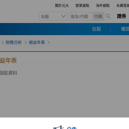
關於元大
營業據點
海外據點
永續發
證券
台股
代碼
台股
權證
財務分析
損益年表
益年表
個股資料