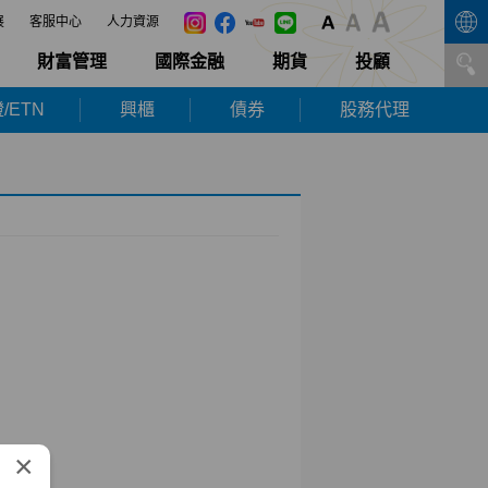
展
客服中心
人力資源
財富管理
國際金融
期貨
投顧
/ETN
興櫃
債券
股務代理
×