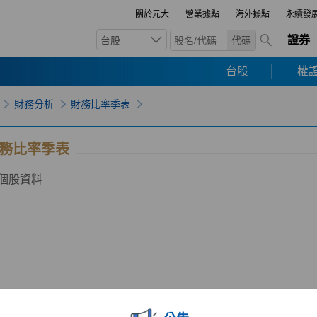
關於元大
營業據點
海外據點
永續發
證券
台股
代碼
台股
權證
財務分析
財務比率季表
務比率季表
個股資料