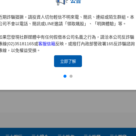
公告
近期詐騙猖獗，請投資人切勿輕信不明來電、簡訊、連結或陌生群組。本
公司不會以電話、簡訊或LINE邀請「領取飆股」、「明牌體驗」等。
如果您發現社群媒體中有任何假借本公司名義之行為，請洽本公司反詐騙
專線(02)35181165或
客服信箱
反映，或撥打內政部警政署165反詐騙諮詢
專線，以免權益受損。
立即了解