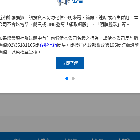
公告
近期詐騙猖獗，請投資人切勿輕信不明來電、簡訊、連結或陌生群組。本
公司不會以電話、簡訊或LINE邀請「領取飆股」、「明牌體驗」等。
如果您發現社群媒體中有任何假借本公司名義之行為，請洽本公司反詐騙
專線(02)35181165或
客服信箱
反映，或撥打內政部警政署165反詐騙諮詢
專線，以免權益受損。
立即了解