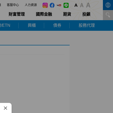
展
客服中心
人力資源
財富管理
國際金融
期貨
投顧
/ETN
興櫃
債券
股務代理
×