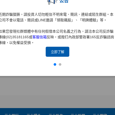
公告
近期詐騙猖獗，請投資人切勿輕信不明來電、簡訊、連結或陌生群組。本
公司不會以電話、簡訊或LINE邀請「領取飆股」、「明牌體驗」等。
如果您發現社群媒體中有任何假借本公司名義之行為，請洽本公司反詐騙
專線(02)35181165或
客服信箱
反映，或撥打內政部警政署165反詐騙諮詢
專線，以免權益受損。
立即了解