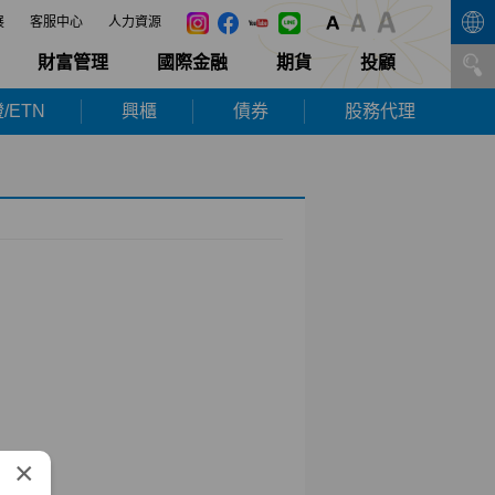
展
客服中心
人力資源
財富管理
國際金融
期貨
投顧
/ETN
興櫃
債券
股務代理
×