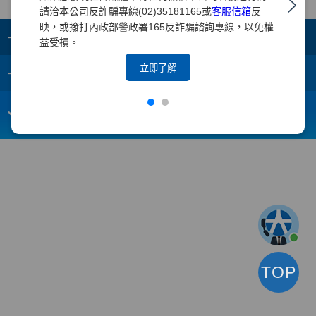
請洽本公司反詐騙專線(02)35181165或
客服信箱
反
映，或撥打內政部警政署165反詐騙諮詢專線，以免權
+
集團成員
益受損。
+
立即了解
重要須知
電子信箱：
webmaster@yuanta.com
客戶服務專線：(02)2718-5886
TOP