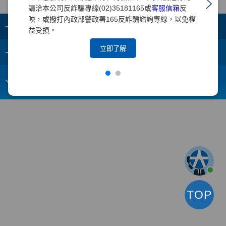
請洽本公司反詐騙專線(02)35181165或
客服信箱
反
映，或撥打內政部警政署165反詐騙諮詢專線，以免權
+
集團成員
益受損。
+
立即了解
重要須知
電子信箱：
webmaster@yuanta.com
客戶服務專線：(02)2718-5886
TOP