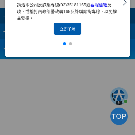
請洽本公司反詐騙專線(02)35181165或
客服信箱
反
映，或撥打內政部警政署165反詐騙諮詢專線，以免權
+
集團成員
益受損。
+
立即了解
重要須知
電子信箱：
webmaster@yuanta.com
客戶服務專線：(02)2718-5886
TOP