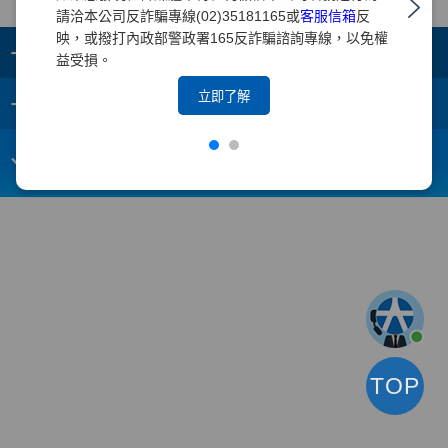
請洽本公司反詐騙專線(02)35181165或
客服信箱
反
映，或撥打內政部警政署165反詐騙諮詢專線，以免權
+
集團成員
益受損。
+
立即了解
重要須知
電子信箱：
webmaster@yuanta.com
客戶服務專線：(02)2718-5886
TOP