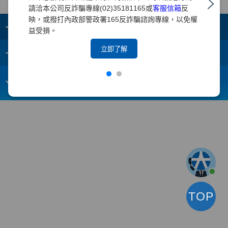
請洽本公司反詐騙專線(02)35181165或
客服信箱
反
映，或撥打內政部警政署165反詐騙諮詢專線，以免權
+
集團成員
益受損。
+
立即了解
重要須知
電子信箱：
webmaster@yuanta.com
客戶服務專線：(02)2718-5886
TOP