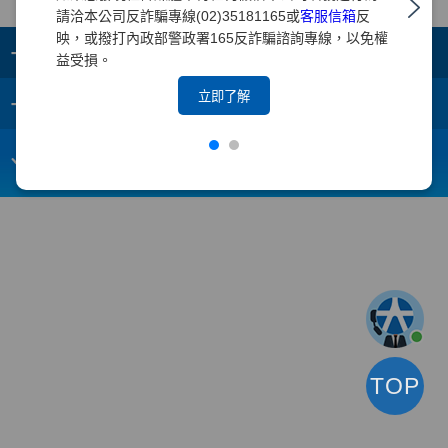
請洽本公司反詐騙專線(02)35181165或
客服信箱
反
映，或撥打內政部警政署165反詐騙諮詢專線，以免權
+
集團成員
益受損。
+
立即了解
重要須知
電子信箱：
webmaster@yuanta.com
客戶服務專線：(02)2718-5886
TOP